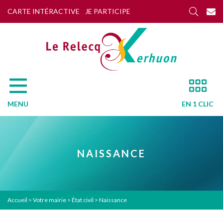
CARTE INTÉRACTIVE
JE PARTICIPE
MENU
EN 1 CLIC
NAISSANCE
Accueil
>
Votre mairie
>
État civil
>
Naissance