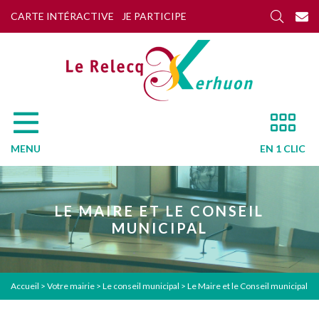
CARTE INTÉRACTIVE
JE PARTICIPE
MENU
EN 1 CLIC
LE MAIRE ET LE CONSEIL
MUNICIPAL
Accueil
>
Votre mairie
>
Le conseil municipal
>
Le Maire et le Conseil municipal