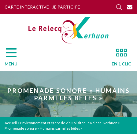
CARTE INTÉRACTIVE
JE PARTICIPE
MENU
EN 1 CLIC
PROMENADE SONORE « HUMAINS
PARMI LES BÊTES »
Accueil
>
Environnement et cadre de vie
>
Visiter Le Relecq-Kerhuon
>
Promenade sonore « Humains parmi les bêtes »