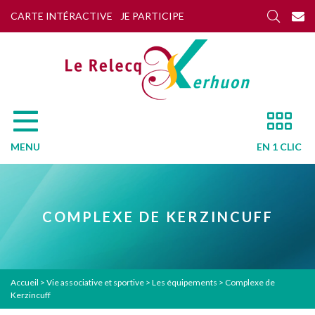
CARTE INTÉRACTIVE
JE PARTICIPE
MENU
EN 1 CLIC
COMPLEXE DE KERZINCUFF
Accueil
>
Vie associative et sportive
>
Les équipements
>
Complexe de
Kerzincuff