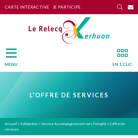
CARTE INTÉRACTIVE
JE PARTICIPE
MENU
EN 1 CLIC
L’OFFRE DE SERVICES
Accueil
>
Solidarités
>
Service Accompagnement vers l’emploi
>
L’offre de
services