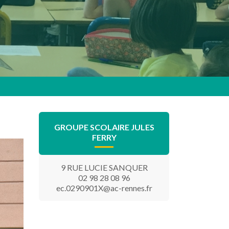
ADHÉSION À
L’ASSOCIATION
LE MAGAZINE
NATIONALE DES
MUNICIPAL
VILLES ET
TERRITOIRES
ACCUEILLANTS
(ANVITA)
GROUPE SCOLAIRE JULES
FERRY
9 RUE LUCIE SANQUER
02 98 28 08 96
ec.0290901X@ac-rennes.fr