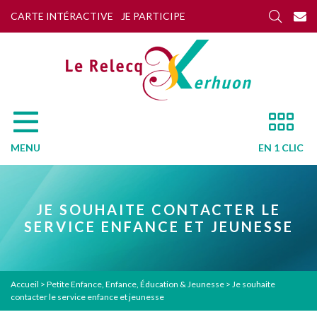
CARTE INTÉRACTIVE
JE PARTICIPE
MENU
EN 1 CLIC
JE SOUHAITE CONTACTER LE
SERVICE ENFANCE ET JEUNESSE
Accueil
>
Petite Enfance, Enfance, Éducation & Jeunesse
>
Je souhaite
contacter le service enfance et jeunesse