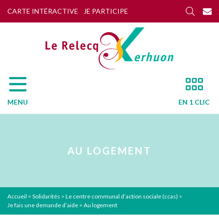
CARTE INTÉRACTIVE
JE PARTICIPE
MENU
EN 1 CLIC
AU LOGEMENT
Accueil
>
Solidarités
>
Le centre communal d’action sociale (ccas)
>
Je fais une demande d’aide
>
Au logement