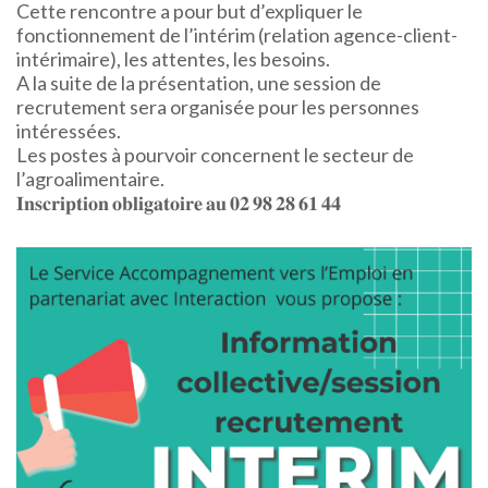
Cette rencontre a pour but d’expliquer le
fonctionnement de l’intérim (relation agence-client-
intérimaire), les attentes, les besoins.
A la suite de la présentation, une session de
recrutement sera organisée pour les personnes
intéressées.
Les postes à pourvoir concernent le secteur de
l’agroalimentaire.
𝐈𝐧𝐬𝐜𝐫𝐢𝐩𝐭𝐢𝐨𝐧 𝐨𝐛𝐥𝐢𝐠𝐚𝐭𝐨𝐢𝐫𝐞 𝐚𝐮 𝟎𝟐 𝟗𝟖 𝟐𝟖 𝟔𝟏 𝟒𝟒