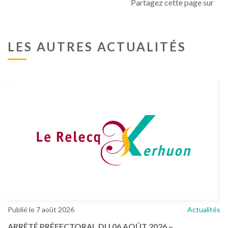
Partagez cette page sur
LES AUTRES ACTUALITÉS
tés
Publié le 7 août 2026
Actualités
Pu
ARRÊTÉ PRÉFECTORAL DU 06 AOÛT 2026 –
R