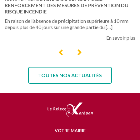
RENFORCEMENT DES MESURES DE PRÉVENTION DU
H
RISQUE INCENDIE
st
𝐍𝐨
En raison de l’absence de précipitation supérieure à 10 mm
𝐡
depuis plus de 40 jours sur une grande partie du […]
hu
lus
En savoir plus
TOUTES NOS ACTUALITÉS
VOTRE MAIRIE