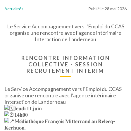
Actualités
Publié le 28 mai 2026
Le Service Accompagnement vers l’Emploi du CCAS
organise une rencontre avec l’agence intérimaire
Interaction de Landerneau
RENCONTRE INFORMATION
COLLECTIVE - SESSION
RECRUTEMENT INTERIM
Le Service Accompagnement vers l’Emploi du CCAS
organise une rencontre avec l’agence intérimaire
Interaction de Landerneau
𝐉𝐞𝐮𝐝𝐢 𝟏𝟏 𝐣𝐮𝐢𝐧
𝟏𝟒𝐡𝟎𝟎
M𝐞́𝐝𝐢𝐚𝐭𝐡𝐞̀𝐪𝐮𝐞 𝐅𝐫𝐚𝐧𝐜̧𝐨𝐢𝐬 𝐌𝐢𝐭𝐭𝐞𝐫𝐫𝐚𝐧𝐝 𝐚𝐮 𝐑𝐞𝐥𝐞𝐜𝐪-
𝐊𝐞𝐫𝐡𝐮𝐨𝐧.