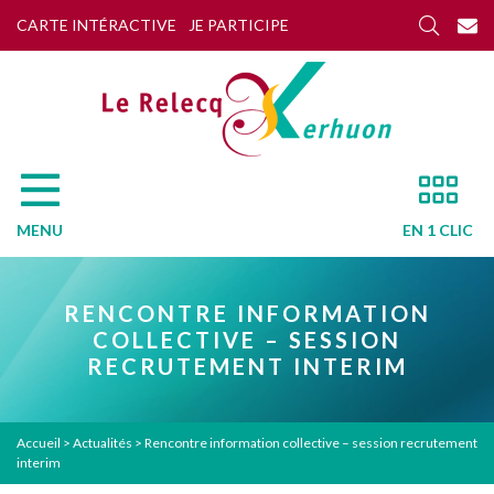
CARTE INTÉRACTIVE
JE PARTICIPE
MENU
EN 1 CLIC
RENCONTRE INFORMATION
COLLECTIVE – SESSION
RECRUTEMENT INTERIM
Accueil
>
Actualités
>
Rencontre information collective – session recrutement
interim