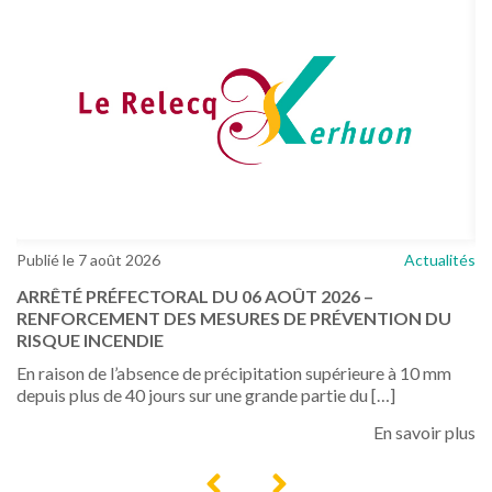
tés
Publié le 7 août 2026
Actualités
Pu
ARRÊTÉ PRÉFECTORAL DU 06 AOÛT 2026 –
R
RENFORCEMENT DES MESURES DE PRÉVENTION DU
H
RISQUE INCENDIE
st
𝐍𝐨
En raison de l’absence de précipitation supérieure à 10 mm
𝐡
depuis plus de 40 jours sur une grande partie du […]
hu
lus
En savoir plus