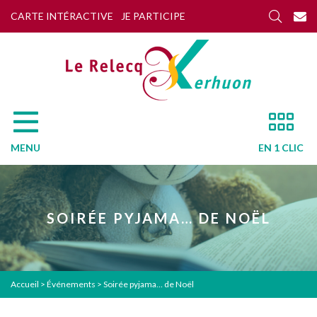
CARTE INTÉRACTIVE
JE PARTICIPE
MENU
EN 1 CLIC
SOIRÉE PYJAMA… DE NOËL
Accueil
>
Événements
>
Soirée pyjama… de Noël