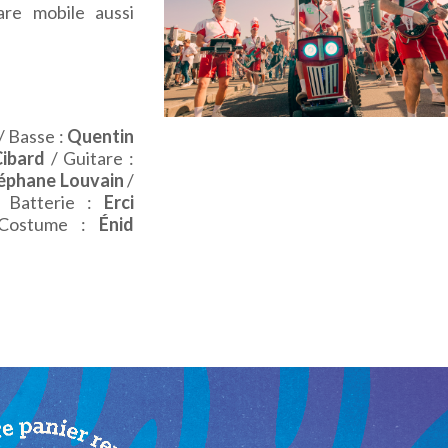
are mobile aussi
/ Basse :
Quentin
Cibard
/ Guitare :
téphane Louvain
/
Batterie :
Erci
Costume :
Énid