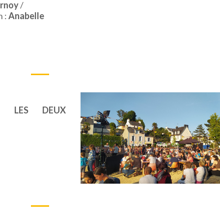
rnoy
/
n :
Anabelle
RE LES DEUX