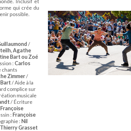
monde. Inclusif et
forme qui crée du
enir possible.
Guillaumond
/
eteilh, Agathe
tine Bart ou Zoé
ssion :
Carlos
e chants
he Zimmer
/
 Bart
/ Aide à la
rd complice sur
réation musicale
andt
/ Écriture
 Françoise
ssin :
Françoise
ographie :
Nil
Thierry Grasset