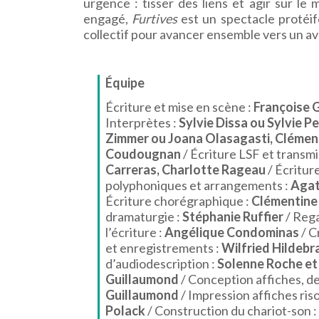
urgence : tisser des liens et agir sur le 
engagé,
Furtives
est un spectacle protéi
collectif pour avancer ensemble vers un av
Équipe
Écriture et mise en scène :
Françoise 
Interprètes :
Sylvie Dissa ou Sylvie P
Zimmer ou Joana Olasagasti, Clémen
Coudougnan
/ Écriture LSF et transmi
Carreras, Charlotte Rageau
/ Écritur
polyphoniques et arrangements :
Agat
Écriture chorégraphique :
Clémentine
dramaturgie :
Stéphanie Ruffier
/ Rega
l’écriture :
Angélique Condominas
/ C
et enregistrements :
Wilfried Hildebr
d’audiodescription :
Solenne Roche et
Guillaumond
/ Conception affiches, de
Guillaumond
/ Impression affiches ris
Polack
/ Construction du chariot-son :