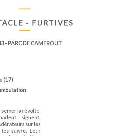
TACLE - FURTIVES
33 - PARC DE CAMFROUT
e (17)
éambulation
y semer la révolte.
arlent, signent,
édérateurs sur les
 les suivre. Leur